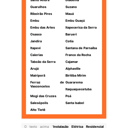
Santo André
Diadema
Guarulhos
Suzano
Ribeirão Pires
Mauá
Embu
Embu Guaçú
Embu das Artes
Itapecerica da Serra
Osasco
Barueri
Jandira
Cotia
Itapevi
Santana de Parnaíba
Caierias
Franco da Rocha
Taboão da Serra
Cajamar
Arujá
Alphaville
Mairiporã
Biritiba Mirim
Ferraz de
Guararema
Vasconcelos
Itaquaquecetuba
Mogi das Cruzes
Poá
Salesópolis
Santa Isabel
Alto Tietê
O texto acima "
Instalação Elétrica Residencial