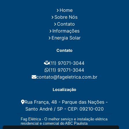
Instalação de Energia Solar
Home
Instalação de Energia Solar Residencial Preço
Sobre Nós
Instalação de Painel Solar
Instalação de Placa Solar
Contato
Instalação de Sistema Fotovoltaico
Informações
Instalação E Manutenção Elétrica
Energia Solar
Instalação Elétrica Comercial
Instalação Eletrica Residencial
Contato
Instalação Elétrica Residencial Simples
Instalação Fotovoltaica
Instalação Placa Solar
(11) 97071-3044
Instalações Elétricas Prediais
Instalações Elétricas Residenciais
(11) 97071-3044
Instalador de Energia Solar
contato@fageletrica.com.br
Instalador de Placa Solar
Instalador Eletrico Residencial
Localização
Instalador Fotovoltaico
Instalar Energia Solar
Manutenção de Instalações Elétricas
Rua França, 48 - Parque das Nações -
Manutenção Elétrica
Santo André / SP - CEP: 09210-020
Manutenção Eletrica Predial
Manutenção Elétrica Preventiva
Fag Elétrica - O melhor serviço e instalação elétrica
Manutenção Eletrica Residencial
residencial e comercial do ABC Paulista
Manutenção Preventiva E Corretiva Instalações