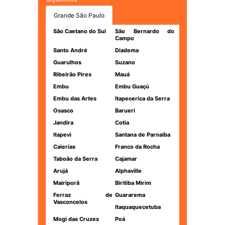
Grande São Paulo
São Caetano do Sul
São Bernardo do
Campo
Santo André
Diadema
Guarulhos
Suzano
Ribeirão Pires
Mauá
Embu
Embu Guaçú
Embu das Artes
Itapecerica da Serra
Osasco
Barueri
Jandira
Cotia
Itapevi
Santana de Parnaíba
Caierias
Franco da Rocha
Taboão da Serra
Cajamar
Arujá
Alphaville
Mairiporã
Biritiba Mirim
Ferraz de
Guararema
Vasconcelos
Itaquaquecetuba
Mogi das Cruzes
Poá