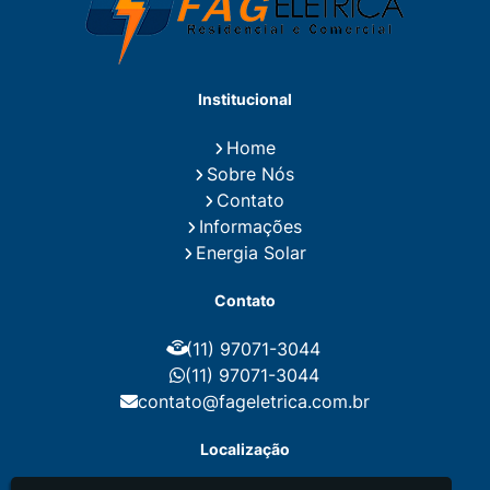
Empresa de Instalações Elétricas
Empresa de Manutenção Eletrica
Empresa de Prestação de Serviços Eletricos
Energia Solar Residencial Preço
Institucional
Fiação para Instalação Eletrica Residencial
Instalação de Energia Solar
Home
Instalação de Energia Solar Residencial Preço
Sobre Nós
Instalação de Painel Solar
Instalação de Placa Solar
Contato
Instalação de Sistema Fotovoltaico
Informações
Instalação E Manutenção Elétrica
Energia Solar
Instalação Elétrica Comercial
Instalação Eletrica Residencial
Contato
Instalação Elétrica Residencial Simples
Instalação Fotovoltaica
Instalação Placa Solar
(11) 97071-3044
Instalações Elétricas Prediais
Instalações Elétricas Residenciais
(11) 97071-3044
Instalador de Energia Solar
contato@fageletrica.com.br
Instalador de Placa Solar
Instalador Eletrico Residencial
Localização
Instalador Fotovoltaico
Instalar Energia Solar
Manutenção de Instalações Elétricas