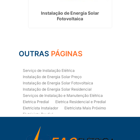
nergia
Instalação de Energia Solar
Instalaç
Fotovoltaica
OUTRAS
PÁGINAS
Serviço de Instalação Elétrica
Instalação de Energia Solar Preço
Instalação de Energia Solar Fotovoltaica
Instalação de Energia Solar Residencial
Serviços de Instalação e Manutenção Elétrica
Eletrica Predial
Eletrica Residencial e Predial
Eletricista Instalador
Eletricista Mais Próximo
Eletricista Predial
Eletricista Predial e Residencial
Eletricista Residencial
Eletricista Residencial E Predial
Eletricistas de Manutenção