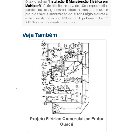
O texto acima "
Instalação E Manutenção Elétrica em
Mairiporã
" é de direito reservado. Sua reprodução,
parcial ou total, mesmo citando nossos links, é
proibida sem a autorização do autor. Plágio é crime e
está previsto no artigo 184 do Código Penal. –
Lei n°
9.610-98 sobre direitos autorais
.
Veja Também
rica em
Projeto Elétrico Comercial em Embu
Usina F
Guaçú