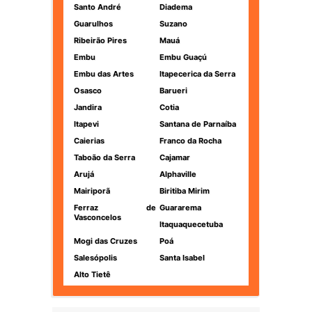
Santo André
Diadema
Guarulhos
Suzano
Ribeirão Pires
Mauá
Embu
Embu Guaçú
Embu das Artes
Itapecerica da Serra
Osasco
Barueri
Jandira
Cotia
Itapevi
Santana de Parnaíba
Caierias
Franco da Rocha
Taboão da Serra
Cajamar
Arujá
Alphaville
Mairiporã
Biritiba Mirim
Ferraz de
Guararema
Vasconcelos
Itaquaquecetuba
Mogi das Cruzes
Poá
Salesópolis
Santa Isabel
Alto Tietê