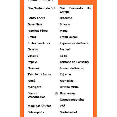
São Caetano do Sul
São Bernardo do
Campo
Santo André
Diadema
Guarulhos
Suzano
Ribeirão Pires
Mauá
Embu
Embu Guaçú
Embu das Artes
Itapecerica da Serra
Osasco
Barueri
Jandira
Cotia
Itapevi
Santana de Parnaíba
Caierias
Franco da Rocha
Taboão da Serra
Cajamar
Arujá
Alphaville
Mairiporã
Biritiba Mirim
Ferraz de
Guararema
Vasconcelos
Itaquaquecetuba
Mogi das Cruzes
Poá
Salesópolis
Santa Isabel