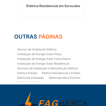
nergia
Eletrica Residencial em Sorocaba
Instalaç
OUTRAS
PÁGINAS
Serviço de Instalação Elétrica
Instalação de Energia Solar Preço
Instalação de Energia Solar Fotovoltaica
Instalação de Energia Solar Residencial
Serviços de Instalação e Manutenção Elétrica
Eletrica Predial
Eletrica Residencial e Predial
Eletricista Instalador
Eletricista Mais Próximo
Eletricista Predial
Eletricista Predial e Residencial
Eletricista Residencial
Eletricista Residencial E Predial
Eletricistas de Manutenção