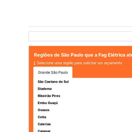
Regiões de São Paulo que a Fag Elétrica a
Selecione uma região para solicitar um orçamento
Grande São Paulo
São Caetano do Sul
Diadema
Ribeirão Pires
Embu Guaçú
Osasco
Cotia
Caierias
Cajamar