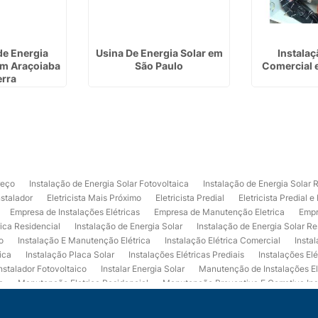
de Energia
Usina De Energia Solar em
Instalaç
em Araçoiaba
São Paulo
Comercial 
erra
reço
Instalação de Energia Solar Fotovoltaica
Instalação de Energia Solar 
nstalador
Eletricista Mais Próximo
Eletricista Predial
Eletricista Predial e
Empresa de Instalações Elétricas
Empresa de Manutenção Eletrica
Empr
rica Residencial
Instalação de Energia Solar
Instalação de Energia Solar Re
o
Instalação E Manutenção Elétrica
Instalação Elétrica Comercial
Insta
ica
Instalação Placa Solar
Instalações Elétricas Prediais
Instalações Elé
nstalador Fotovoltaico
Instalar Energia Solar
Manutenção de Instalações El
a
Manutenção Eletrica Residencial
Manutenção Preventiva E Corretiva Ins
trica
Projeto de Instalações Elétricas
Projeto Elétrico Comercial
Projeto 
ços de Manutenção Elétrica
Usina de Energia Solar
Usina Fotovoltaica Co