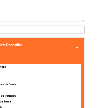
 de Parnaíba
ndré
rica da Serra
 de Parnaíba
da Serra
le