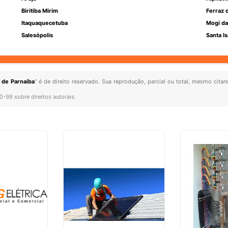
Biritiba Mirim
Ferraz 
Itaquaquecetuba
Mogi da
Salesópolis
Santa Is
 de Parnaíba
" é de direito reservado. Sua reprodução, parcial ou total, mesmo citan
10-98 sobre direitos autorais
.