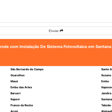
Enviar
tende com Instalação De Sistema Fotovoltaico em Santana
São Bernardo do Campo
Santo A
Guarulhos
Suzano
Mauá
Embu
Embu das Artes
Itapece
Barueri
Jandira
Itapevi
Santana
Franco da Rocha
Taboão 
Arujá
Alphavil