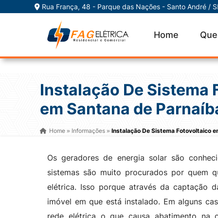
Rua França, 48 - Parque das Nações - Santo André / 
Home
Que
Instalação De Sistema 
em Santana de Parnaíb
Home
Informações
Instalação De Sistema Fotovoltaico 
»
»
Os geradores de energia solar são conhec
sistemas são muito procurados por quem q
elétrica. Isso porque através da captação d
imóvel em que está instalado. Em alguns cas
rede elétrica o que causa abatimento na c