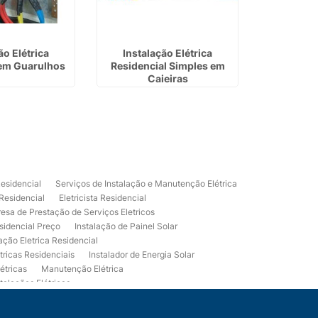
ão Elétrica
Instalação Elétrica
Empresa d
em Guarulhos
Residencial Simples em
Energia 
Caieiras
Residencial
Serviços de Instalação e Manutenção Elétrica
 Residencial
Eletricista Residencial
esa de Prestação de Serviços Eletricos
sidencial Preço
Instalação de Painel Solar
lação Eletrica Residencial
tricas Residenciais
Instalador de Energia Solar
étricas
Manutenção Elétrica
talações Elétricas
Eletrico Predial
Projeto Eletrico Residencial
mpleta
Usina Fotovoltaica Residencial