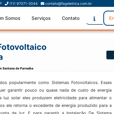
SP
(11) 97071-3044
contato@fageletrica.com.br
m Somos
Serviços
Contato
En
Fotovoltaico
a
em Santana de Parnaíba
idos popularmente como Sistemas Fotovoltaicos. Esses
uer garantir pouco ou quase nada de custo de energia
a luz solar eles produzem eletricidade para alimentar o
os ele retorna o excedente de energia produzido para a
onta de luz. E para garantir a Instalação De Sistema