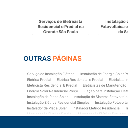
étrica em
Serviços de Eletricista
Instalação 
Pires
Residencial e Predial na
Fotovoltaica 
Grande São Paulo
da S
OUTRAS
PÁGINAS
Serviço de Instalação Elétrica
Instalação de Energia Solar P
Eletrica Predial
Eletrica Residencial e Predial
Eletricista I
Eletricista Residencial E Predial
Eletricistas de Manutenção
Energia Solar Residencial Preço
Fiação para Instalação Elet
Instalação de Placa Solar
Instalação de Sistema Fotovoltaic
Instalação Elétrica Residencial Simples
Instalação Fotovolta
Instalador de Placa Solar
Instalador Eletrico Residencial
I
Manutenção Eletrica Predial
Manutenção Elétrica Preventiv
Orçamento de Instalação Elétrica Residencial
Projeto de Ele
Quadro Eletrica Residencial
Serviços de Eletricista
Servi