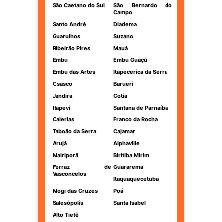
São Caetano do Sul
São Bernardo do
Campo
Santo André
Diadema
Guarulhos
Suzano
Ribeirão Pires
Mauá
Embu
Embu Guaçú
Embu das Artes
Itapecerica da Serra
Osasco
Barueri
Jandira
Cotia
Itapevi
Santana de Parnaíba
Caierias
Franco da Rocha
Taboão da Serra
Cajamar
Arujá
Alphaville
Mairiporã
Biritiba Mirim
Ferraz de
Guararema
Vasconcelos
Itaquaquecetuba
Mogi das Cruzes
Poá
Salesópolis
Santa Isabel
Alto Tietê