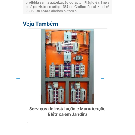
proibida sem a autorização do autor. Plágio é crime e
está previsto no artigo 184 do Código Penal. –
Lei n°
9.610-98 sobre direitos autorais
.
Veja Também
ápolis
Serviços de Instalação e Manutenção
Manute
Elétrica em Jandira
Inst