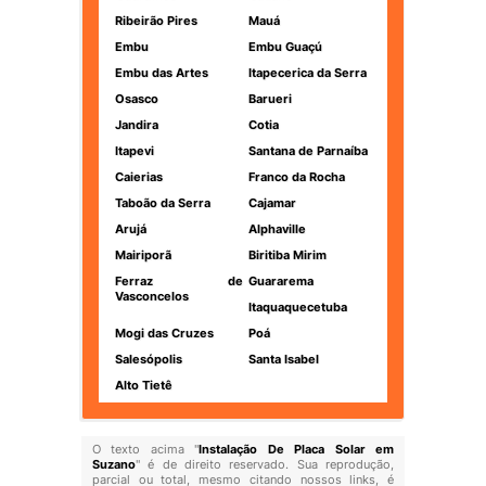
Ribeirão Pires
Mauá
Embu
Embu Guaçú
Embu das Artes
Itapecerica da Serra
Osasco
Barueri
Jandira
Cotia
Itapevi
Santana de Parnaíba
Caierias
Franco da Rocha
Taboão da Serra
Cajamar
Arujá
Alphaville
Mairiporã
Biritiba Mirim
Ferraz de
Guararema
Vasconcelos
Itaquaquecetuba
Mogi das Cruzes
Poá
Salesópolis
Santa Isabel
Alto Tietê
O texto acima "
Instalação De Placa Solar em
Suzano
" é de direito reservado. Sua reprodução,
parcial ou total, mesmo citando nossos links, é