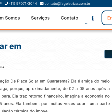
SP
(11) 97071-3044
contato@fageletrica.com.br
m Somos
Serviços
Contato
En
lar em
ema
alação De Placa Solar em Guararema? Ela é amiga do meio
 paga, porque, aproximadamente, de 02 a 05 anos após a
 para. Ela traz retorno financeiro, imagina a economia no
25 anos. Ela também, por muitas vezes cobrir uma parte
egulação térmica do imóvel.