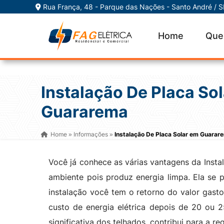
Rua França, 48 - Parque das Nações - Santo André / 
Home
Que
Instalação De Placa So
Guararema
Home
Informações
Instalação De Placa Solar em Guarar
»
»
Você já conhece as várias vantagens da Inst
ambiente pois produz energia limpa. Ela se
instalação você tem o retorno do valor gasto
custo de energia elétrica depois de 20 ou 
significativa dos telhados, contribui para a r