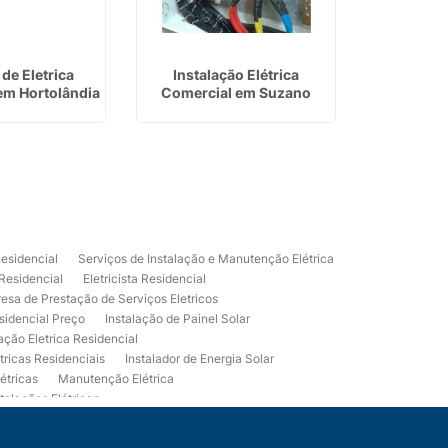
de Eletrica
Instalação Elétrica
Instalação
em Hortolândia
Comercial em Suzano
Fotovolt
Limp
Residencial
Serviços de Instalação e Manutenção Elétrica
 Residencial
Eletricista Residencial
esa de Prestação de Serviços Eletricos
sidencial Preço
Instalação de Painel Solar
lação Eletrica Residencial
tricas Residenciais
Instalador de Energia Solar
étricas
Manutenção Elétrica
talações Elétricas
Eletrico Predial
Projeto Eletrico Residencial
mpleta
Usina Fotovoltaica Residencial