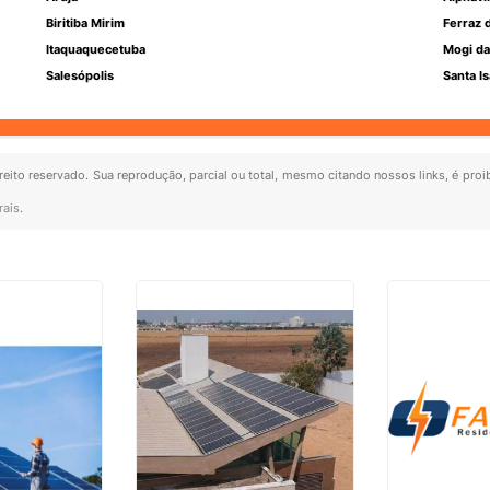
Biritiba Mirim
Ferraz 
Itaquaquecetuba
Mogi da
Salesópolis
Santa Is
ireito reservado. Sua reprodução, parcial ou total, mesmo citando nossos links, é proi
rais
.