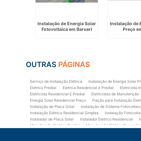
létrica
Instalação de Energia Solar
Instalação de 
imples em
Fotovoltaica em Barueri
Preço e
ra
OUTRAS
PÁGINAS
Serviço de Instalação Elétrica
Instalação de Energia Solar P
Eletrica Predial
Eletrica Residencial e Predial
Eletricista I
Eletricista Residencial E Predial
Eletricistas de Manutenção
Energia Solar Residencial Preço
Fiação para Instalação Elet
Instalação de Placa Solar
Instalação de Sistema Fotovoltaic
Instalação Elétrica Residencial Simples
Instalação Fotovolta
Instalador de Placa Solar
Instalador Eletrico Residencial
I
Manutenção Eletrica Predial
Manutenção Elétrica Preventiv
Orçamento de Instalação Elétrica Residencial
Projeto de Ele
Quadro Eletrica Residencial
Serviços de Eletricista
Servi