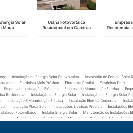
Energia Solar
Usina Fotovoltaica
Empresa 
m Mauá
Residencial em Caieiras
Residencial 
reço
Instalação de Energia Solar Fotovoltaica
Instalação de Energia Solar 
nstalador
Eletricista Mais Próximo
Eletricista Predial
Eletricista Predial e
Empresa de Instalações Elétricas
Empresa de Manutenção Eletrica
Empr
rica Residencial
Instalação de Energia Solar
Instalação de Energia Solar Re
o
Instalação E Manutenção Elétrica
Instalação Elétrica Comercial
Insta
ica
Instalação Placa Solar
Instalações Elétricas Prediais
Instalações Elé
nstalador Fotovoltaico
Instalar Energia Solar
Manutenção de Instalações El
a
Manutenção Eletrica Residencial
Manutenção Preventiva E Corretiva Ins
trica
Projeto de Instalações Elétricas
Projeto Elétrico Comercial
Projeto 
ços de Manutenção Elétrica
Usina de Energia Solar
Usina Fotovoltaica Co