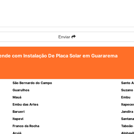
Enviar
atende com Instalação De Placa Solar em Guararema
São Bernardo do Campo
Santo A
Guarulhos
Suzano
Mauá
Embu
Embu das Artes
Itapece
Barueri
Jandira
Itapevi
Santana
Franco da Rocha
Taboão 
Arujá
Alphavil