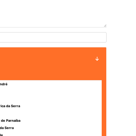
ndré
rica da Serra
 de Parnaíba
da Serra
le