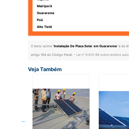
Mairiporã
Guararema
Poá
Alto Tietê
O texto acima "
Instalação De Placa Solar em Guararema
" é de d
artigo 184 do Código Penal. –
Lei n° 9.610-98 sobre direitos auto
Veja Também