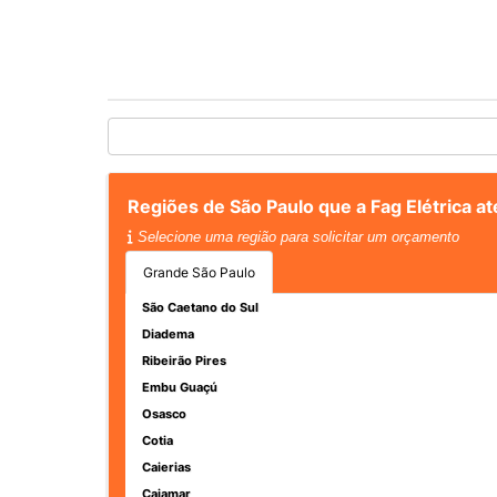
Regiões de São Paulo que a Fag Elétrica 
Selecione uma região para solicitar um orçamento
Grande São Paulo
São Caetano do Sul
Diadema
Ribeirão Pires
Embu Guaçú
Osasco
Cotia
Caierias
Cajamar