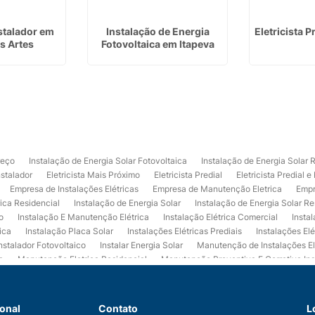
nstalador em
Instalação de Energia
Eletricista P
s Artes
Fotovoltaica em Itapeva
reço
Instalação de Energia Solar Fotovoltaica
Instalação de Energia Solar 
nstalador
Eletricista Mais Próximo
Eletricista Predial
Eletricista Predial e
Empresa de Instalações Elétricas
Empresa de Manutenção Eletrica
Empr
rica Residencial
Instalação de Energia Solar
Instalação de Energia Solar Re
o
Instalação E Manutenção Elétrica
Instalação Elétrica Comercial
Insta
ica
Instalação Placa Solar
Instalações Elétricas Prediais
Instalações Elé
nstalador Fotovoltaico
Instalar Energia Solar
Manutenção de Instalações El
a
Manutenção Eletrica Residencial
Manutenção Preventiva E Corretiva Ins
trica
Projeto de Instalações Elétricas
Projeto Elétrico Comercial
Projeto 
ços de Manutenção Elétrica
Usina de Energia Solar
Usina Fotovoltaica Co
 de Eletrica Residencial
Empresa de Eletrica Predial
Empresa de Eletrica
ional
Contato
L