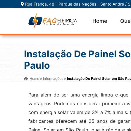
Rua França, 48 - Parque das Nações - Santo André / 
Home
Que
Instalação De Painel S
Paulo
Home
Informações
Instalação De Painel Solar em São Pa
»
»
Para além de ser uma energia limpa e que 
vantagens. Podemos considerar primeiro a v
com energia solar valem de 3% a 7% a mais. 
fabricantes oferecem até 25 anos de gara
Painel Solar em São Paulo, que é rápida e s