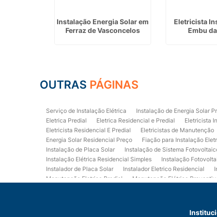
etricista
Instalação Energia Solar em
Eletricista I
Predial em
Ferraz de Vasconcelos
Embu da
ma
OUTRAS
PÁGINAS
Serviço de Instalação Elétrica
Instalação de Energia Solar P
Eletrica Predial
Eletrica Residencial e Predial
Eletricista I
Eletricista Residencial E Predial
Eletricistas de Manutenção
Energia Solar Residencial Preço
Fiação para Instalação Elet
Instalação de Placa Solar
Instalação de Sistema Fotovoltaic
Instalação Elétrica Residencial Simples
Instalação Fotovolta
Instalador de Placa Solar
Instalador Eletrico Residencial
I
Manutenção Eletrica Predial
Manutenção Elétrica Preventiv
Orçamento de Instalação Elétrica Residencial
Projeto de Ele
Quadro Eletrica Residencial
Serviços de Eletricista
Servi
Eletrica Residencial
Eletricista Residencial Preço
Empresa
Instituc