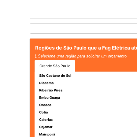
Regiões de São Paulo que a Fag Elétrica a
Selecione uma região para solicitar um orçamento
Grande São Paulo
São Caetano do Sul
Diadema
Ribeirão Pires
Embu Guaçú
Osasco
Cotia
Caierias
Cajamar
Mairiporã