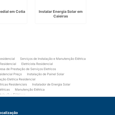
redial em Cotia
Instalar Energia Solar em
Empresa 
Caieiras
Elétric
Residencial
Serviços de Instalação e Manutenção Elétrica
 Residencial
Eletricista Residencial
esa de Prestação de Serviços Eletricos
sidencial Preço
Instalação de Painel Solar
lação Eletrica Residencial
tricas Residenciais
Instalador de Energia Solar
étricas
Manutenção Elétrica
talações Elétricas
Eletrico Predial
Projeto Eletrico Residencial
mpleta
Usina Fotovoltaica Residencial
Serviços de Eletricista Residencial e Predial
ocalização