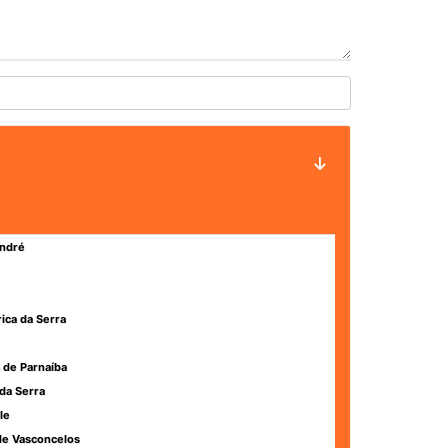
ndré
rica da Serra
 de Parnaíba
da Serra
le
de Vasconcelos