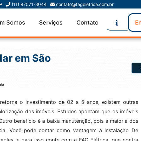
SP
(11) 97071-3044
contato@fageletrica.com.br
m Somos
Serviços
Contato
En
olar em São
ulo
retorna o investimento de 02 a 5 anos, existem outras
alorização dos imóveis. Estudos apontam que os imóveis
Outro benefício é a baixa manutenção, pois a maioria dos
ntia. Você pode contar como vantagem a Instalação De
imples, e para isso conte com a FAG Elétrica, que contra