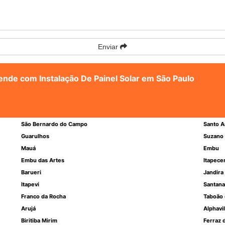
Enviar
tende com Instalação De Painel Solar em São Paulo
São Bernardo do Campo
Santo A
Guarulhos
Suzano
Mauá
Embu
Embu das Artes
Itapece
Barueri
Jandira
Itapevi
Santana
Franco da Rocha
Taboão 
Arujá
Alphavil
Biritiba Mirim
Ferraz 