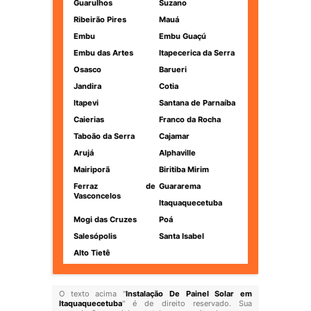
Guarulhos
Suzano
Ribeirão Pires
Mauá
Embu
Embu Guaçú
Embu das Artes
Itapecerica da Serra
Osasco
Barueri
Jandira
Cotia
Itapevi
Santana de Parnaíba
Caierias
Franco da Rocha
Taboão da Serra
Cajamar
Arujá
Alphaville
Mairiporã
Biritiba Mirim
Ferraz de
Guararema
Vasconcelos
Itaquaquecetuba
Mogi das Cruzes
Poá
Salesópolis
Santa Isabel
Alto Tietê
O texto acima "
Instalação De Painel Solar em
Itaquaquecetuba
" é de direito reservado. Sua