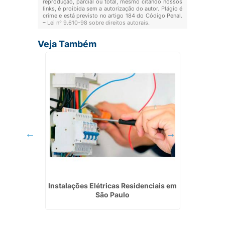
reprodução, parcial ou total, mesmo citando nossos
links, é proibida sem a autorização do autor. Plágio é
crime e está previsto no artigo 184 do Código Penal.
–
Lei n° 9.610-98 sobre direitos autorais
.
Veja Também
rretiva
Instalações Elétricas Residenciais em
Empre
cerica da
São Paulo