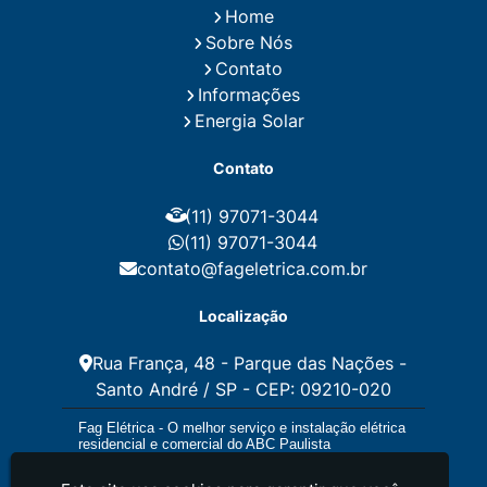
Home
Instalação de Energia Solar Residencial Preço
Sobre Nós
Instalação de Painel Solar
Instalação de Placa Solar
Contato
Instalação de Sistema Fotovoltaico
Informações
Instalação E Manutenção Elétrica
Energia Solar
Instalação Elétrica Comercial
Instalação Eletrica Residencial
Contato
Instalação Elétrica Residencial Simples
Instalação Fotovoltaica
Instalação Placa Solar
(11) 97071-3044
Instalações Elétricas Prediais
Instalações Elétricas Residenciais
(11) 97071-3044
Instalador de Energia Solar
contato@fageletrica.com.br
Instalador de Placa Solar
Instalador Eletrico Residencial
Localização
Instalador Fotovoltaico
Instalar Energia Solar
Manutenção de Instalações Elétricas
Rua França, 48 - Parque das Nações -
Manutenção Elétrica
Santo André / SP - CEP: 09210-020
Manutenção Eletrica Predial
Manutenção Elétrica Preventiva
Fag Elétrica - O melhor serviço e instalação elétrica
Manutenção Eletrica Residencial
residencial e comercial do ABC Paulista
Manutenção Preventiva E Corretiva Instalações
Elétricas