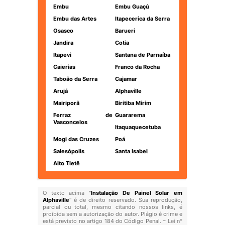
Embu
Embu Guaçú
Embu das Artes
Itapecerica da Serra
Osasco
Barueri
Jandira
Cotia
Itapevi
Santana de Parnaíba
Caierias
Franco da Rocha
Taboão da Serra
Cajamar
Arujá
Alphaville
Mairiporã
Biritiba Mirim
Ferraz de
Guararema
Vasconcelos
Itaquaquecetuba
Mogi das Cruzes
Poá
Salesópolis
Santa Isabel
Alto Tietê
O texto acima "
Instalação De Painel Solar em
Alphaville
" é de direito reservado. Sua reprodução,
parcial ou total, mesmo citando nossos links, é
proibida sem a autorização do autor. Plágio é crime e
está previsto no artigo 184 do Código Penal. –
Lei n°