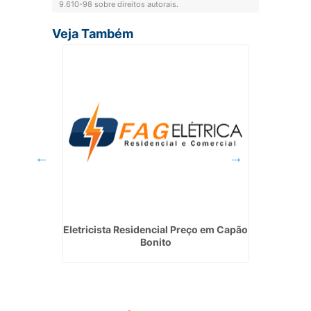
9.610-98 sobre direitos autorais
.
Veja Também
lar
Eletricista Residencial Preço em Capão
Quanto 
a
Bonito