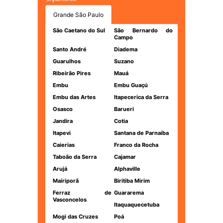
Grande São Paulo
São Caetano do Sul
São Bernardo do
Campo
Santo André
Diadema
Guarulhos
Suzano
Ribeirão Pires
Mauá
Embu
Embu Guaçú
Embu das Artes
Itapecerica da Serra
Osasco
Barueri
Jandira
Cotia
Itapevi
Santana de Parnaíba
Caierias
Franco da Rocha
Taboão da Serra
Cajamar
Arujá
Alphaville
Mairiporã
Biritiba Mirim
Ferraz de
Guararema
Vasconcelos
Itaquaquecetuba
Mogi das Cruzes
Poá