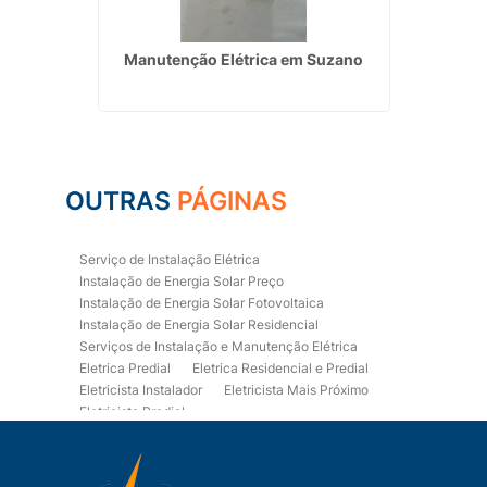
boão da
Manutenção Elétrica em Suzano
In
Foto
OUTRAS
PÁGINAS
Serviço de Instalação Elétrica
Instalação de Energia Solar Preço
Instalação de Energia Solar Fotovoltaica
Instalação de Energia Solar Residencial
Serviços de Instalação e Manutenção Elétrica
Eletrica Predial
Eletrica Residencial e Predial
Eletricista Instalador
Eletricista Mais Próximo
Eletricista Predial
Eletricista Predial e Residencial
Eletricista Residencial
Eletricista Residencial E Predial