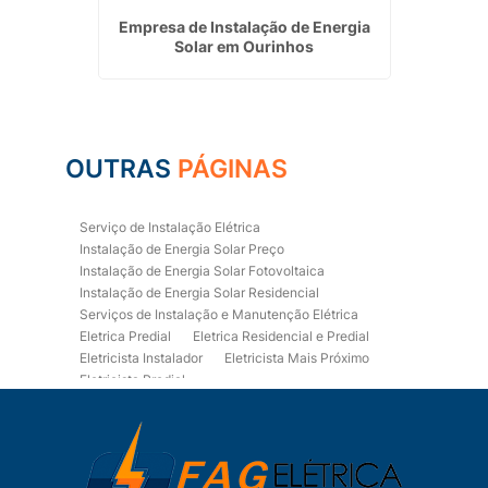
rica em
Empresa de Instalação de Energia
Empr
Solar em Ourinhos
OUTRAS
PÁGINAS
Serviço de Instalação Elétrica
Instalação de Energia Solar Preço
Instalação de Energia Solar Fotovoltaica
Instalação de Energia Solar Residencial
Serviços de Instalação e Manutenção Elétrica
Eletrica Predial
Eletrica Residencial e Predial
Eletricista Instalador
Eletricista Mais Próximo
Eletricista Predial
Eletricista Predial e Residencial
Eletricista Residencial
Eletricista Residencial E Predial
Eletricistas de Manutenção