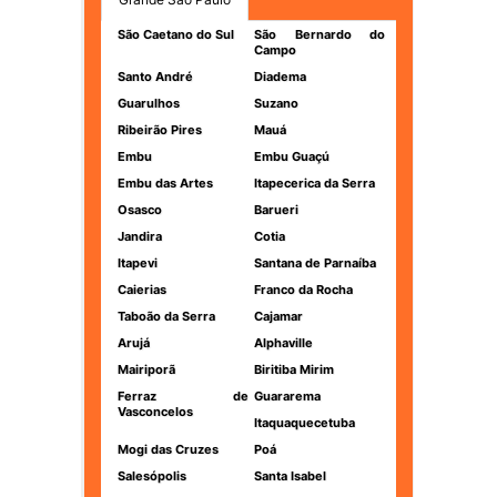
São Caetano do Sul
São Bernardo do
Campo
Santo André
Diadema
Guarulhos
Suzano
Ribeirão Pires
Mauá
Embu
Embu Guaçú
Embu das Artes
Itapecerica da Serra
Osasco
Barueri
Jandira
Cotia
Itapevi
Santana de Parnaíba
Caierias
Franco da Rocha
Taboão da Serra
Cajamar
Arujá
Alphaville
Mairiporã
Biritiba Mirim
Ferraz de
Guararema
Vasconcelos
Itaquaquecetuba
Mogi das Cruzes
Poá
Salesópolis
Santa Isabel