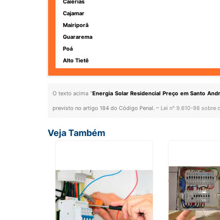
Caierias
Cajamar
Mairiporã
Guararema
Poá
Alto Tietê
O texto acima "
Energia Solar Residencial Preço em Santo And
previsto no artigo 184 do Código Penal. –
Lei n° 9.610-98 sobre d
Veja Também