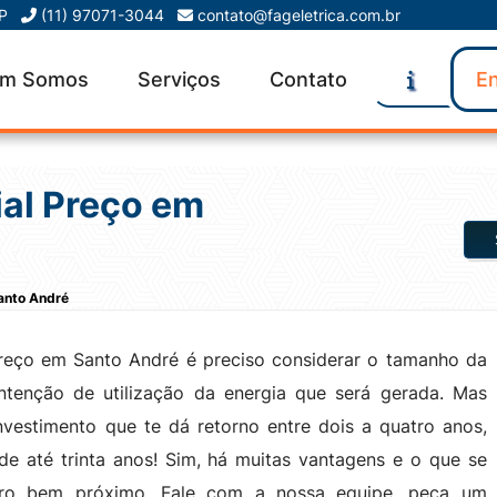
SP
(11) 97071-3044
contato@fageletrica.com.br
m Somos
Serviços
Contato
En
ial Preço em
Santo André
Preço em Santo André é preciso considerar o tamanho da
intenção de utilização da energia que será gerada. Mas
vestimento que te dá retorno entre dois a quatro anos,
de até trinta anos! Sim, há muitas vantagens e o que se
uro bem próximo. Fale com a nossa equipe, peça um