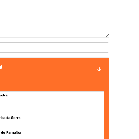
ré
ndré
rica da Serra
 de Parnaíba