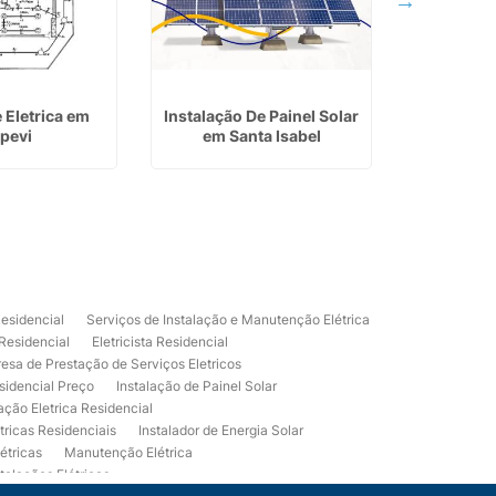
 Eletrica em
Instalação De Painel Solar
Manuten
apevi
em Santa Isabel
Residenc
Residencial
Serviços de Instalação e Manutenção Elétrica
 Residencial
Eletricista Residencial
esa de Prestação de Serviços Eletricos
sidencial Preço
Instalação de Painel Solar
lação Eletrica Residencial
tricas Residenciais
Instalador de Energia Solar
étricas
Manutenção Elétrica
talações Elétricas