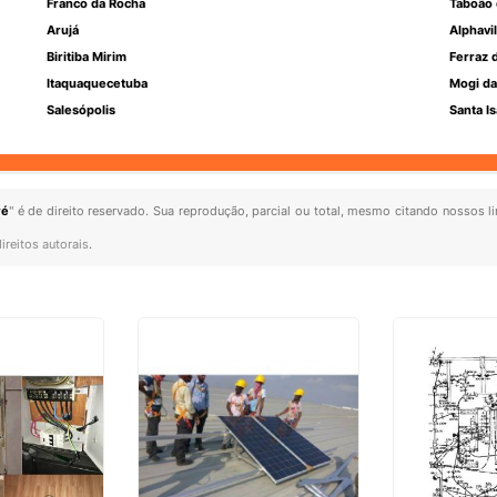
Franco da Rocha
Taboão 
Arujá
Alphavil
Biritiba Mirim
Ferraz 
Itaquaquecetuba
Mogi da
Salesópolis
Santa Is
ré
" é de direito reservado. Sua reprodução, parcial ou total, mesmo citando nossos li
ireitos autorais
.