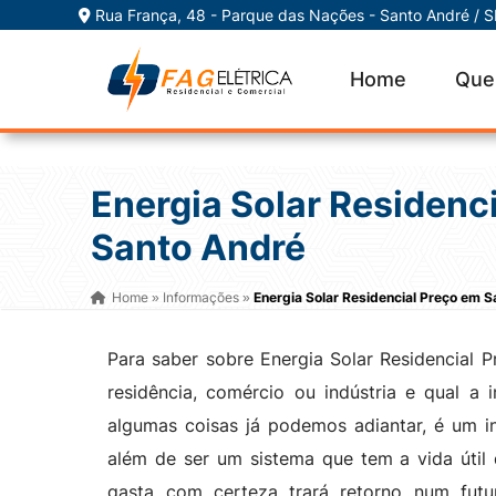
Rua França, 48 - Parque das Nações - Santo André / 
Home
Que
Energia Solar Residenc
Santo André
Home
Informações
Energia Solar Residencial Preço em 
»
»
Para saber sobre Energia Solar Residencial 
residência, comércio ou indústria e qual a 
algumas coisas já podemos adiantar, é um in
além de ser um sistema que tem a vida útil 
gasta com certeza trará retorno num fut