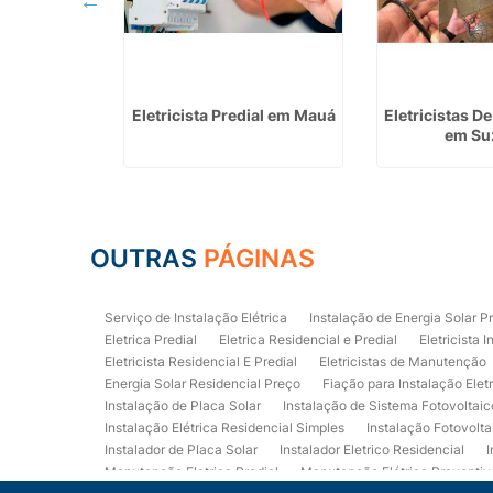
 Instalação
Eletricista Predial em Mauá
Eletricistas 
ar em Lins
em Su
OUTRAS
PÁGINAS
Serviço de Instalação Elétrica
Instalação de Energia Solar P
Eletrica Predial
Eletrica Residencial e Predial
Eletricista I
Eletricista Residencial E Predial
Eletricistas de Manutenção
Energia Solar Residencial Preço
Fiação para Instalação Elet
Instalação de Placa Solar
Instalação de Sistema Fotovoltaic
Instalação Elétrica Residencial Simples
Instalação Fotovolta
Instalador de Placa Solar
Instalador Eletrico Residencial
I
Manutenção Eletrica Predial
Manutenção Elétrica Preventiv