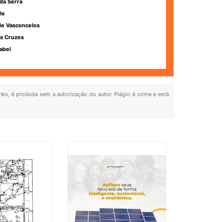
da Serra
le
de Vasconcelos
s Cruzes
abel
nks, é proibida sem a autorização do autor. Plágio é crime e está