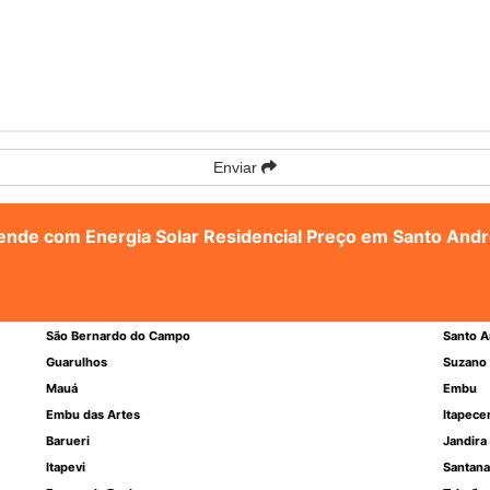
Enviar
atende com Energia Solar Residencial Preço em Santo And
São Bernardo do Campo
Santo A
Guarulhos
Suzano
Mauá
Embu
Embu das Artes
Itapece
Barueri
Jandira
Itapevi
Santana