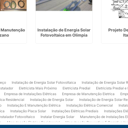
De Manutenção
Instalação de Energia Solar
Projeto De
zano
Fotovoltaica em Olimpia
It
reço
Instalação de Energia Solar Fotovoltaica
Instalação de Energia Solar 
nstalador
Eletricista Mais Próximo
Eletricista Predial
Eletricista Predial e
Empresa de Instalações Elétricas
Empresa de Manutenção Eletrica
Empr
rica Residencial
Instalação de Energia Solar
Instalação de Energia Solar Re
o
Instalação E Manutenção Elétrica
Instalação Elétrica Comercial
Insta
ica
Instalação Placa Solar
Instalações Elétricas Prediais
Instalações Elé
nstalador Fotovoltaico
Instalar Energia Solar
Manutenção de Instalações El
a
Manutenção Eletrica Residencial
Manutenção Preventiva E Corretiva Ins