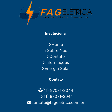
Eletricista Residencial
Eletricista Residencial E Predial
Eletricistas de Manutenção
Empresa de Instalações Elétricas
Empresa de Manutenção Eletrica
Empresa de Prestação de Serviços Eletricos
Energia Solar Residencial Preço
Institucional
Fiação para Instalação Eletrica Residencial
Instalação de Energia Solar
Home
Instalação de Energia Solar Residencial Preço
Sobre Nós
Instalação de Painel Solar
Instalação de Placa Solar
Contato
Instalação de Sistema Fotovoltaico
Informações
Instalação E Manutenção Elétrica
Energia Solar
Instalação Elétrica Comercial
Instalação Eletrica Residencial
Contato
Instalação Elétrica Residencial Simples
Instalação Fotovoltaica
Instalação Placa Solar
(11) 97071-3044
Instalações Elétricas Prediais
Instalações Elétricas Residenciais
(11) 97071-3044
Instalador de Energia Solar
contato@fageletrica.com.br
Instalador de Placa Solar
Instalador Eletrico Residencial