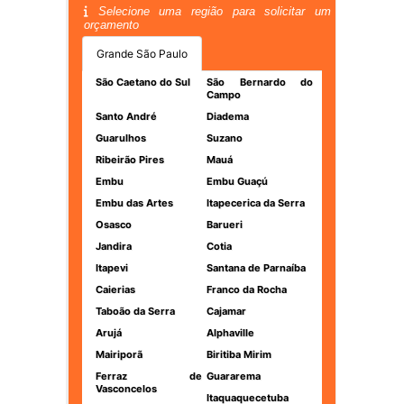
Selecione uma região para solicitar um
orçamento
Grande São Paulo
São Caetano do Sul
São Bernardo do
Campo
Santo André
Diadema
Guarulhos
Suzano
Ribeirão Pires
Mauá
Embu
Embu Guaçú
Embu das Artes
Itapecerica da Serra
Osasco
Barueri
Jandira
Cotia
Itapevi
Santana de Parnaíba
Caierias
Franco da Rocha
Taboão da Serra
Cajamar
Arujá
Alphaville
Mairiporã
Biritiba Mirim
Ferraz de
Guararema
Vasconcelos
Itaquaquecetuba