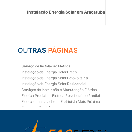
lar
Instalação Energia Solar em Araçatuba
In
o
Fo
OUTRAS
PÁGINAS
Serviço de Instalação Elétrica
Instalação de Energia Solar Preço
Instalação de Energia Solar Fotovoltaica
Instalação de Energia Solar Residencial
Serviços de Instalação e Manutenção Elétrica
Eletrica Predial
Eletrica Residencial e Predial
Eletricista Instalador
Eletricista Mais Próximo
Eletricista Predial
Eletricista Predial e Residencial
Eletricista Residencial
Eletricista Residencial E Predial
Eletricistas de Manutenção