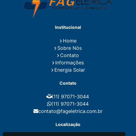
Empresa de Instalações Elétricas
Empresa de Manutenção Eletrica
Empresa de Prestação de Serviços Eletricos
Energia Solar Residencial Preço
Institucional
Fiação para Instalação Eletrica Residencial
Instalação de Energia Solar
Home
Instalação de Energia Solar Residencial Preço
Sobre Nós
Instalação de Painel Solar
Instalação de Placa Solar
Contato
Instalação de Sistema Fotovoltaico
Informações
Instalação E Manutenção Elétrica
Energia Solar
Instalação Elétrica Comercial
Instalação Eletrica Residencial
Contato
Instalação Elétrica Residencial Simples
Instalação Fotovoltaica
Instalação Placa Solar
(11) 97071-3044
Instalações Elétricas Prediais
Instalações Elétricas Residenciais
(11) 97071-3044
Instalador de Energia Solar
contato@fageletrica.com.br
Instalador de Placa Solar
Instalador Eletrico Residencial
Localização
Instalador Fotovoltaico
Instalar Energia Solar
Manutenção de Instalações Elétricas