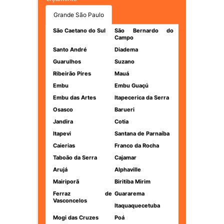
Grande São Paulo
São Caetano do Sul
São Bernardo do
Campo
Santo André
Diadema
Guarulhos
Suzano
Ribeirão Pires
Mauá
Embu
Embu Guaçú
Embu das Artes
Itapecerica da Serra
Osasco
Barueri
Jandira
Cotia
Itapevi
Santana de Parnaíba
Caierias
Franco da Rocha
Taboão da Serra
Cajamar
Arujá
Alphaville
Mairiporã
Biritiba Mirim
Ferraz de
Guararema
Vasconcelos
Itaquaquecetuba
Mogi das Cruzes
Poá