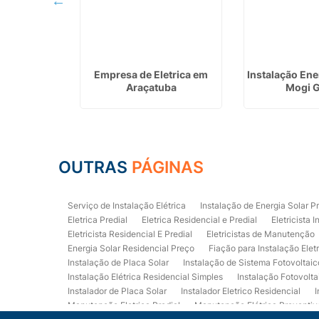
ial em Santo
Empresa de Eletrica em
Instalação Ene
é
Araçatuba
Mogi 
OUTRAS
PÁGINAS
Serviço de Instalação Elétrica
Instalação de Energia Solar P
Eletrica Predial
Eletrica Residencial e Predial
Eletricista I
Eletricista Residencial E Predial
Eletricistas de Manutenção
Energia Solar Residencial Preço
Fiação para Instalação Elet
Instalação de Placa Solar
Instalação de Sistema Fotovoltaic
Instalação Elétrica Residencial Simples
Instalação Fotovolta
Instalador de Placa Solar
Instalador Eletrico Residencial
I
Manutenção Eletrica Predial
Manutenção Elétrica Preventiv