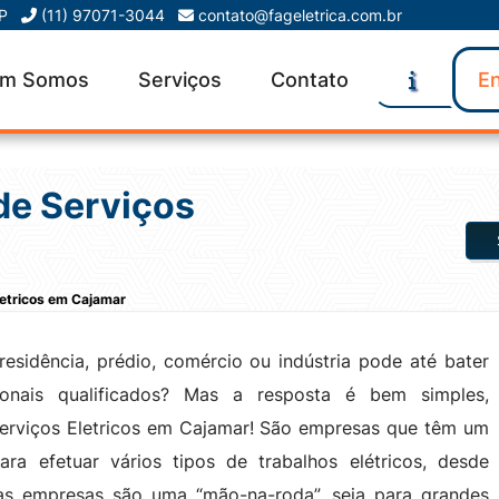
SP
(11) 97071-3044
contato@fageletrica.com.br
m Somos
Serviços
Contato
En
de Serviços
letricos em Cajamar
sidência, prédio, comércio ou indústria pode até bater
onais qualificados? Mas a resposta é bem simples,
erviços Eletricos em Cajamar! São empresas que têm um
ra efetuar vários tipos de trabalhos elétricos, desde
sas empresas são uma “mão-na-roda”, seja para grandes