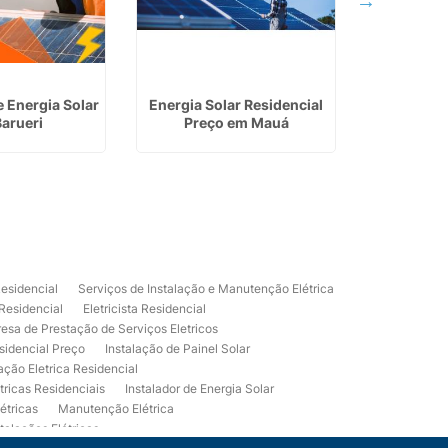
e Energia Solar
Energia Solar Residencial
Eletricist
arueri
Preço em Mauá
em S
Residencial
Serviços de Instalação e Manutenção Elétrica
 Residencial
Eletricista Residencial
esa de Prestação de Serviços Eletricos
sidencial Preço
Instalação de Painel Solar
lação Eletrica Residencial
tricas Residenciais
Instalador de Energia Solar
étricas
Manutenção Elétrica
talações Elétricas