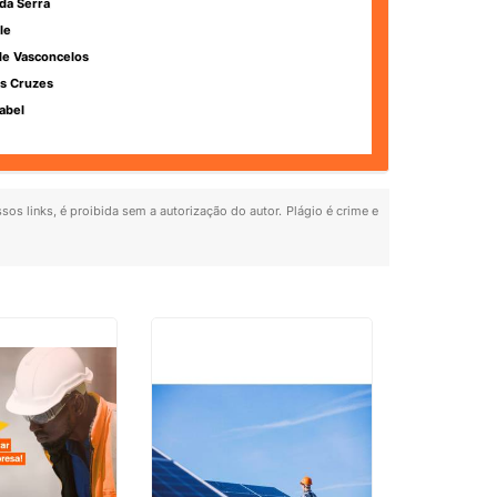
da Serra
le
de Vasconcelos
s Cruzes
abel
sos links, é proibida sem a autorização do autor. Plágio é crime e