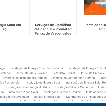
rgia Solar em
Serviços de Eletricista
Instalador D
Guaçu
Residencial e Predial em
em B
Ferraz de Vasconcelos
reço
Instalação de Energia Solar Fotovoltaica
Instalação de Energia Solar 
nstalador
Eletricista Mais Próximo
Eletricista Predial
Eletricista Predial e
Empresa de Instalações Elétricas
Empresa de Manutenção Eletrica
Empr
rica Residencial
Instalação de Energia Solar
Instalação de Energia Solar Re
o
Instalação E Manutenção Elétrica
Instalação Elétrica Comercial
Insta
ica
Instalação Placa Solar
Instalações Elétricas Prediais
Instalações Elé
nstalador Fotovoltaico
Instalar Energia Solar
Manutenção de Instalações El
a
Manutenção Eletrica Residencial
Manutenção Preventiva E Corretiva Ins