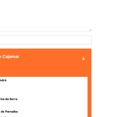
em Cajamar
ndré
rica da Serra
 de Parnaíba