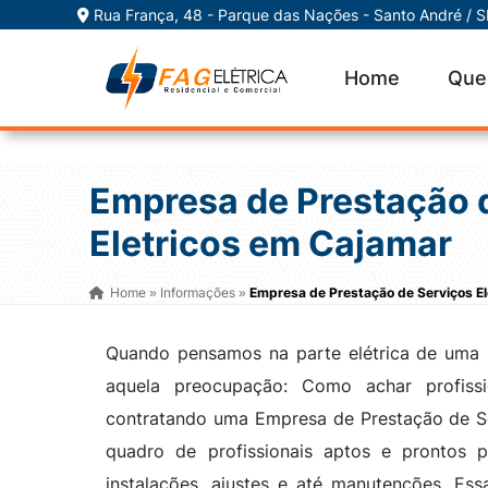
Rua França, 48 - Parque das Nações - Santo André / 
Home
Que
Empresa de Prestação 
Eletricos em Cajamar
Home
Informações
Empresa de Prestação de Serviços E
»
»
Quando pensamos na parte elétrica de uma re
aquela preocupação: Como achar profissi
contratando uma Empresa de Prestação de S
quadro de profissionais aptos e prontos pa
instalações, ajustes e até manutenções. Es