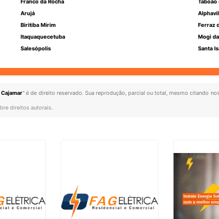
Franco da Rocha
Taboão 
Arujá
Alphavil
Biritiba Mirim
Ferraz 
Itaquaquecetuba
Mogi da
Salesópolis
Santa Is
 Cajamar
" é de direito reservado. Sua reprodução, parcial ou total, mesmo citando nos
bre direitos autorais
.