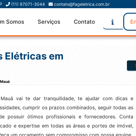
SP
(11) 97071-3044
contato@fageletrica.com.br
m Somos
Serviços
Contato
En
 Elétricas em
m Mauá
Mauá vai te dar tranquilidade, te ajudar com dicas e
essidades, cumprir os prazos combinados, seguir todas as
e possuir ótimos profissionais e fornecedores. Conta
cado e expertise em todas as áreas e portes de imóvel,
is. Peça um orçamento sem compromisso com nossa equipe.