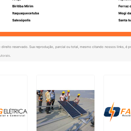
Biritiba Mirim
Ferraz 
Itaquaquecetuba
Mogi da
Salesópolis
Santa Is
e direito reservado. Sua reprodução, parcial ou total, mesmo citando nossos links, é p
utorais
.