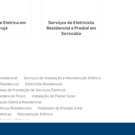
 Eletrica em
Serviços de Eletricista
Eletrica
rujá
Residencial e Predial em
Laran
Sorocaba
Residencial
Serviços de Instalação e Manutenção Elétrica
 Residencial
Eletricista Residencial
esa de Prestação de Serviços Eletricos
sidencial Preço
Instalação de Painel Solar
lação Eletrica Residencial
tricas Residenciais
Instalador de Energia Solar
étricas
Manutenção Elétrica
talações Elétricas
Eletrico Predial
Projeto Eletrico Residencial
mpleta
Usina Fotovoltaica Residencial