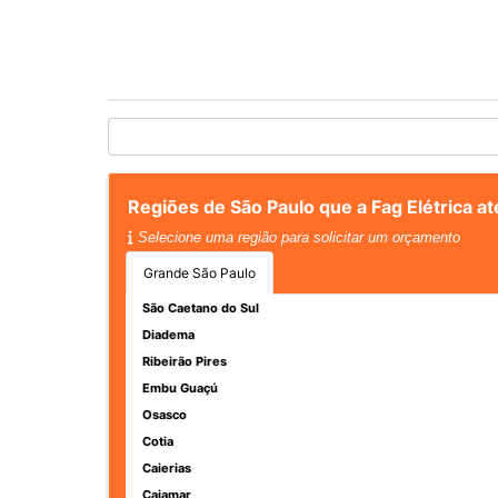
Regiões de São Paulo que a Fag Elétrica 
Selecione uma região para solicitar um orçamento
Grande São Paulo
São Caetano do Sul
Diadema
Ribeirão Pires
Embu Guaçú
Osasco
Cotia
Caierias
Cajamar