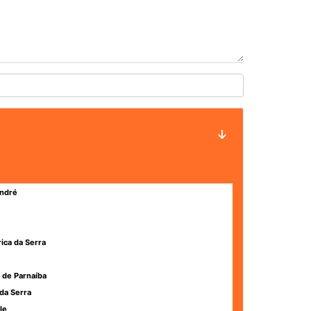
ndré
rica da Serra
 de Parnaíba
da Serra
le