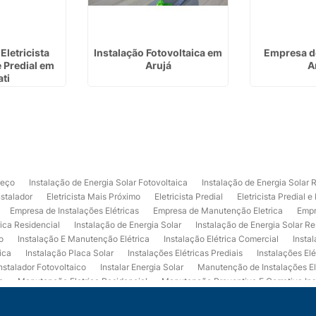
Eletricista
Instalação Fotovoltaica em
Empresa de
e Predial em
Arujá
A
ati
reço
Instalação de Energia Solar Fotovoltaica
Instalação de Energia Solar 
nstalador
Eletricista Mais Próximo
Eletricista Predial
Eletricista Predial e
Empresa de Instalações Elétricas
Empresa de Manutenção Eletrica
Empr
rica Residencial
Instalação de Energia Solar
Instalação de Energia Solar Re
o
Instalação E Manutenção Elétrica
Instalação Elétrica Comercial
Insta
ica
Instalação Placa Solar
Instalações Elétricas Prediais
Instalações Elé
nstalador Fotovoltaico
Instalar Energia Solar
Manutenção de Instalações El
a
Manutenção Eletrica Residencial
Manutenção Preventiva E Corretiva Ins
trica
Projeto de Instalações Elétricas
Projeto Elétrico Comercial
Projeto 
ços de Manutenção Elétrica
Usina de Energia Solar
Usina Fotovoltaica Co