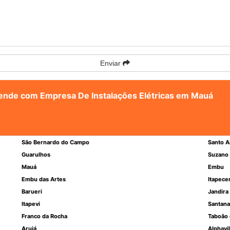
Enviar
atende com Empresa De Instalações Elétricas em Mauá
São Bernardo do Campo
Santo A
Guarulhos
Suzano
Mauá
Embu
Embu das Artes
Itapece
Barueri
Jandira
Itapevi
Santana
Franco da Rocha
Taboão 
Arujá
Alphavil