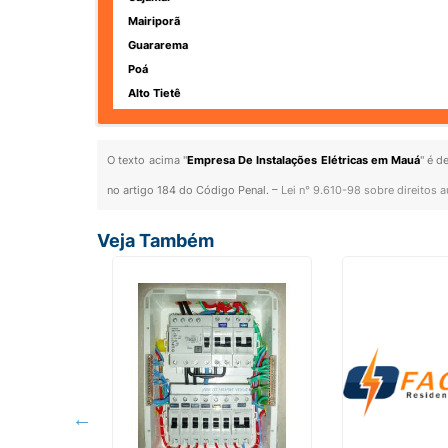
Mairiporã
Guararema
Poá
Alto Tietê
O texto acima "
Empresa De Instalações Elétricas em Mauá
" é d
no artigo 184 do Código Penal. –
Lei n° 9.610-98 sobre direitos a
Veja Também