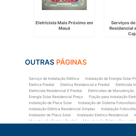
encial Preço
Eletricista Mais Próximo em
Serviços de 
ândia
Mauá
Residencial 
Caj
OUTRAS
PÁGINAS
Serviço de Instalação Elétrica
Instalação de Energia Solar P
Eletrica Predial
Eletrica Residencial e Predial
Eletricista I
Eletricista Residencial E Predial
Eletricistas de Manutenção
Energia Solar Residencial Preço
Fiação para Instalação Elet
Instalação de Placa Solar
Instalação de Sistema Fotovoltaic
Instalação Elétrica Residencial Simples
Instalação Fotovolta
Instalador de Placa Solar
Instalador Eletrico Residencial
I
Manutenção Eletrica Predial
Manutenção Elétrica Preventiv
Orçamento de Instalação Elétrica Residencial
Projeto de Ele
Quadro Eletrica Residencial
Serviços de Eletricista
Servi