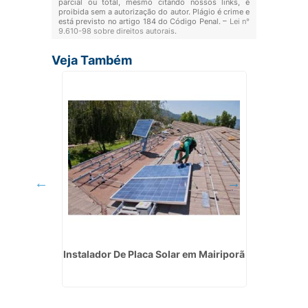
parcial ou total, mesmo citando nossos links, é
proibida sem a autorização do autor. Plágio é crime e
está previsto no artigo 184 do Código Penal. –
Lei n°
9.610-98 sobre direitos autorais
.
Veja Também
em Monte
Instalador De Placa Solar em Mairiporã
Empres