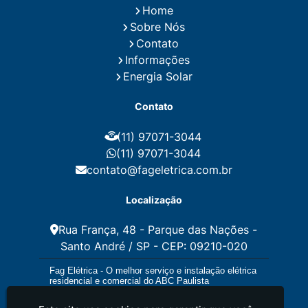
Home
Instalação de Energia Solar Residencial Preço
Sobre Nós
Instalação de Painel Solar
Instalação de Placa Solar
Contato
Instalação de Sistema Fotovoltaico
Informações
Instalação E Manutenção Elétrica
Energia Solar
Instalação Elétrica Comercial
Instalação Eletrica Residencial
Contato
Instalação Elétrica Residencial Simples
Instalação Fotovoltaica
Instalação Placa Solar
(11) 97071-3044
Instalações Elétricas Prediais
Instalações Elétricas Residenciais
(11) 97071-3044
Instalador de Energia Solar
contato@fageletrica.com.br
Instalador de Placa Solar
Instalador Eletrico Residencial
Localização
Instalador Fotovoltaico
Instalar Energia Solar
Manutenção de Instalações Elétricas
Rua França, 48 - Parque das Nações -
Manutenção Elétrica
Santo André / SP - CEP: 09210-020
Manutenção Eletrica Predial
Manutenção Elétrica Preventiva
Fag Elétrica - O melhor serviço e instalação elétrica
Manutenção Eletrica Residencial
residencial e comercial do ABC Paulista
Manutenção Preventiva E Corretiva Instalações
Elétricas