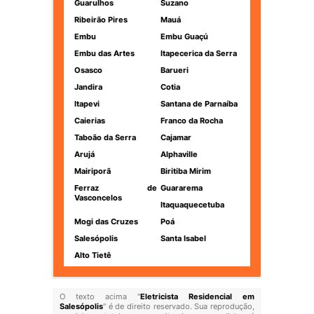
Guarulhos
Suzano
Ribeirão Pires
Mauá
Embu
Embu Guaçú
Embu das Artes
Itapecerica da Serra
Osasco
Barueri
Jandira
Cotia
Itapevi
Santana de Parnaíba
Caierias
Franco da Rocha
Taboão da Serra
Cajamar
Arujá
Alphaville
Mairiporã
Biritiba Mirim
Ferraz de
Guararema
Vasconcelos
Itaquaquecetuba
Mogi das Cruzes
Poá
Salesópolis
Santa Isabel
Alto Tietê
O texto acima "
Eletricista Residencial em
Salesópolis
" é de direito reservado. Sua reprodução,