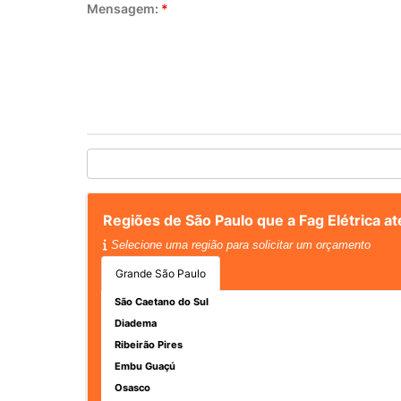
Mensagem:
*
Regiões de São Paulo que a Fag Elétrica a
Selecione uma região para solicitar um orçamento
Grande São Paulo
São Caetano do Sul
Diadema
Ribeirão Pires
Embu Guaçú
Osasco