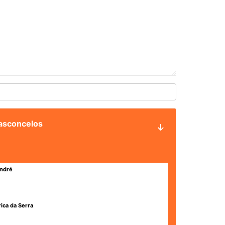
Vasconcelos
ndré
rica da Serra