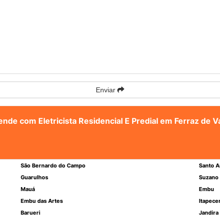
Enviar
tende com Eletricista Residencial E Predial em Ferraz de 
São Bernardo do Campo
Santo A
Guarulhos
Suzano
Mauá
Embu
Embu das Artes
Itapece
Barueri
Jandira