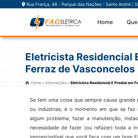
Rua França, 48 - Parque das Nações - Santo André / 
Home
Que
Eletricista Residencial 
Ferraz de Vasconcelos
Home
Informações
Eletricista Residencial E Predial em 
»
»
Se tem uma coisa que sempre causa grande 
ou indústrias, é o momento em que se faz n
algum problema, fazer a manutenção, inst
necessidade de fazer (ou refazer) toda a in
imprescindível que você faça com um bom Ele