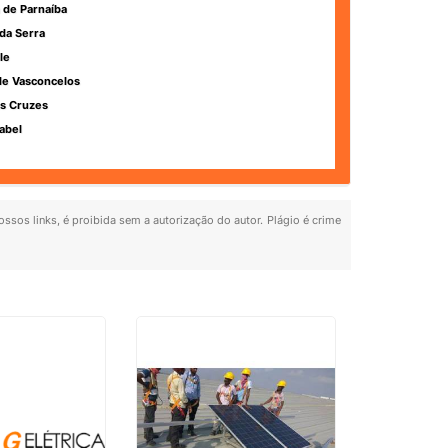
 de Parnaíba
da Serra
le
de Vasconcelos
s Cruzes
abel
ossos links, é proibida sem a autorização do autor. Plágio é crime