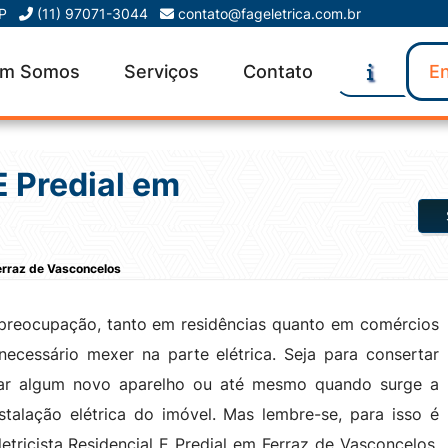
SP
(11) 97071-3044
contato@fageletrica.com.br
m Somos
Serviços
Contato
En
E Predial em
Ferraz de Vasconcelos
preocupação, tanto em residências quanto em comércios
ecessário mexer na parte elétrica. Seja para consertar
alar algum novo aparelho ou até mesmo quando surge a
stalação elétrica do imóvel. Mas lembre-se, para isso é
tricista Residencial E Predial em Ferraz de Vasconcelos,