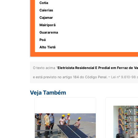
Cotia
Caierias
Cajamar
Mairiporã
Guararema
Poá
Alto Tietê
O texto acima "
Eletricista Residencial E Predial em Ferraz de 
e está previsto no artigo 184 do Código Penal. –
Lei n° 9.610-98 
Veja Também