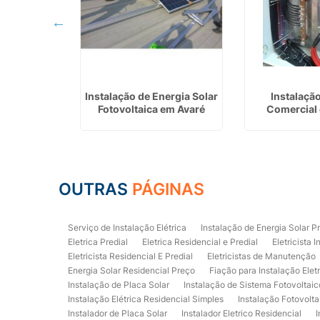
étrica em
Instalação de Energia Solar
Instalação
olis
Fotovoltaica em Avaré
Comercial
OUTRAS
PÁGINAS
Serviço de Instalação Elétrica
Instalação de Energia Solar P
Eletrica Predial
Eletrica Residencial e Predial
Eletricista I
Eletricista Residencial E Predial
Eletricistas de Manutenção
Energia Solar Residencial Preço
Fiação para Instalação Elet
Instalação de Placa Solar
Instalação de Sistema Fotovoltaic
Instalação Elétrica Residencial Simples
Instalação Fotovolta
Instalador de Placa Solar
Instalador Eletrico Residencial
I