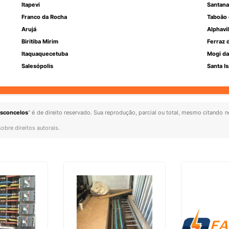
Itapevi
Santana
Franco da Rocha
Taboão 
Arujá
Alphavil
Biritiba Mirim
Ferraz 
Itaquaquecetuba
Mogi da
Salesópolis
Santa Is
Vasconcelos
" é de direito reservado. Sua reprodução, parcial ou total, mesmo citando n
sobre direitos autorais
.