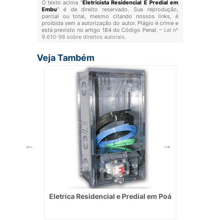
O texto acima "
Eletricista Residencial E Predial em
Embu
" é de direito reservado. Sua reprodução,
parcial ou total, mesmo citando nossos links, é
proibida sem a autorização do autor. Plágio é crime e
está previsto no artigo 184 do Código Penal. –
Lei n°
9.610-98 sobre direitos autorais
.
Veja Também
 Energia
Eletrica Residencial e Predial em Poá
Instala