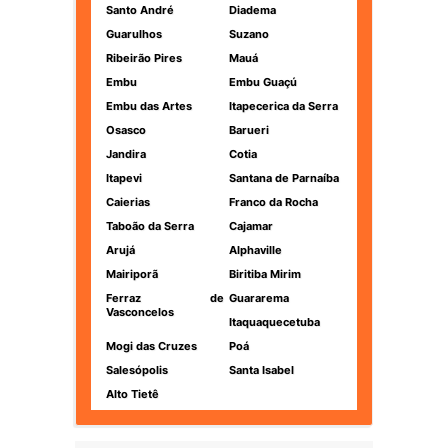
Santo André
Diadema
Guarulhos
Suzano
Ribeirão Pires
Mauá
Embu
Embu Guaçú
Embu das Artes
Itapecerica da Serra
Osasco
Barueri
Jandira
Cotia
Itapevi
Santana de Parnaíba
Caierias
Franco da Rocha
Taboão da Serra
Cajamar
Arujá
Alphaville
Mairiporã
Biritiba Mirim
Ferraz de
Guararema
Vasconcelos
Itaquaquecetuba
Mogi das Cruzes
Poá
Salesópolis
Santa Isabel
Alto Tietê