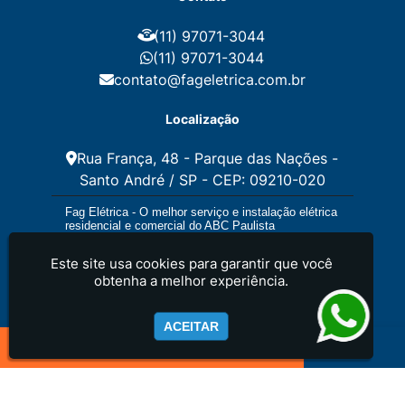
Instalação Fotovoltaica
Instalação Placa Solar
(11) 97071-3044
Instalações Elétricas Prediais
Instalações Elétricas Residenciais
(11) 97071-3044
Instalador de Energia Solar
contato@fageletrica.com.br
Instalador de Placa Solar
Instalador Eletrico Residencial
Localização
Instalador Fotovoltaico
Instalar Energia Solar
Manutenção de Instalações Elétricas
Rua França, 48 - Parque das Nações -
Manutenção Elétrica
Santo André / SP - CEP: 09210-020
Manutenção Eletrica Predial
Manutenção Elétrica Preventiva
Fag Elétrica - O melhor serviço e instalação elétrica
Manutenção Eletrica Residencial
residencial e comercial do ABC Paulista
Manutenção Preventiva E Corretiva Instalações
Elétricas
Este site usa cookies para garantir que você
Orçamento de Instalação Elétrica Residencial
obtenha a melhor experiência.
Projeto de Eletrica
Projeto de Instalações Elétricas
Projeto Elétrico Comercial
ACEITAR
Projeto Eletrico Predial
Projeto Eletrico Residencial
Quadro Eletrica Residencial
Serviços de Eletricista