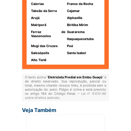
Caierias
Franco da Rocha
Taboão da Serra
Cajamar
Arujá
Alphaville
Mairiporã
Biritiba Mirim
Ferraz de
Guararema
Vasconcelos
Itaquaquecetuba
Mogi das Cruzes
Poá
Salesópolis
Santa Isabel
Alto Tietê
O texto acima "
Eletricista Predial em Embu Guaçú
" é
de direito reservado. Sua reprodução, parcial ou
total, mesmo citando nossos links, é proibida sem a
autorização do autor. Plágio é crime e está previsto
no artigo 184 do Código Penal. –
Lei n° 9.610-98
sobre direitos autorais
.
Veja Também