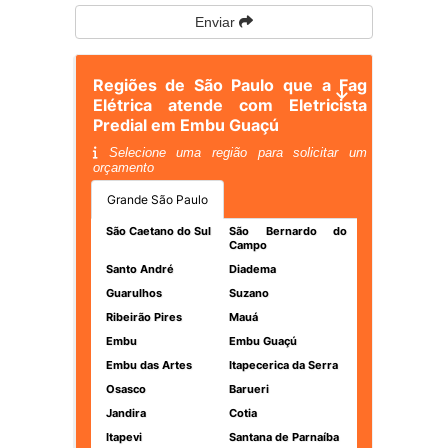
Enviar
Regiões de São Paulo que a Fag
Elétrica atende com Eletricista
Predial em Embu Guaçú
Selecione uma região para solicitar um
orçamento
Grande São Paulo
São Caetano do Sul
São Bernardo do
Campo
Santo André
Diadema
Guarulhos
Suzano
Ribeirão Pires
Mauá
Embu
Embu Guaçú
Embu das Artes
Itapecerica da Serra
Osasco
Barueri
Jandira
Cotia
Itapevi
Santana de Parnaíba