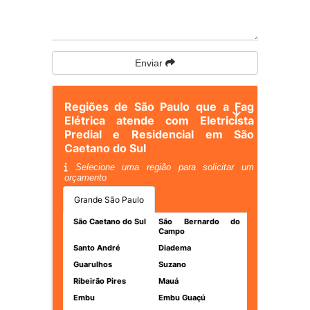
Enviar
Regiões de São Paulo que a Fag
Elétrica atende com Eletricista
Predial e Residencial em São
Caetano do Sul
Selecione uma região para solicitar um
orçamento
Grande São Paulo
São Caetano do Sul
São Bernardo do
Campo
Santo André
Diadema
Guarulhos
Suzano
Ribeirão Pires
Mauá
Embu
Embu Guaçú