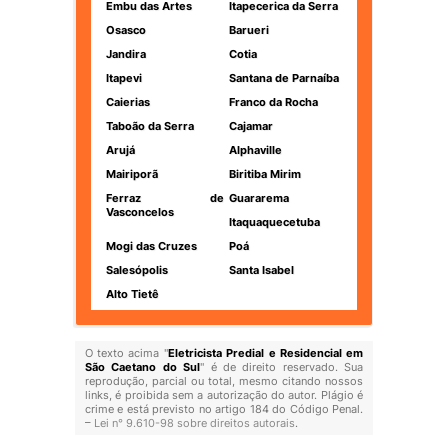
Embu das Artes
Itapecerica da Serra
Osasco
Barueri
Jandira
Cotia
Itapevi
Santana de Parnaíba
Caierias
Franco da Rocha
Taboão da Serra
Cajamar
Arujá
Alphaville
Mairiporã
Biritiba Mirim
Ferraz de
Guararema
Vasconcelos
Itaquaquecetuba
Mogi das Cruzes
Poá
Salesópolis
Santa Isabel
Alto Tietê
O texto acima "
Eletricista Predial e Residencial em
São Caetano do Sul
" é de direito reservado. Sua
reprodução, parcial ou total, mesmo citando nossos
links, é proibida sem a autorização do autor. Plágio é
crime e está previsto no artigo 184 do Código Penal.
–
Lei n° 9.610-98 sobre direitos autorais
.