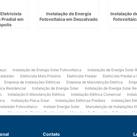
Eletricista
Instalação de Energia
Instalação d
e Predial em
Fotovoltaica em Descalvado
Fotovoltai
ópolis
reço
Instalação de Energia Solar Fotovoltaica
Instalação de Energia Solar 
nstalador
Eletricista Mais Próximo
Eletricista Predial
Eletricista Predial e
Empresa de Instalações Elétricas
Empresa de Manutenção Eletrica
Empr
rica Residencial
Instalação de Energia Solar
Instalação de Energia Solar Re
o
Instalação E Manutenção Elétrica
Instalação Elétrica Comercial
Insta
ica
Instalação Placa Solar
Instalações Elétricas Prediais
Instalações Elé
nstalador Fotovoltaico
Instalar Energia Solar
Manutenção de Instalações El
a
Manutenção Eletrica Residencial
Manutenção Preventiva E Corretiva Ins
trica
Projeto de Instalações Elétricas
Projeto Elétrico Comercial
Projeto 
ços de Manutenção Elétrica
Usina de Energia Solar
Usina Fotovoltaica Co
 de Eletrica Residencial
Empresa de Eletrica Predial
Empresa de Eletrica
ional
Contato
L