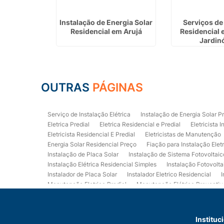
 Manutenção
Instalação de Energia Solar
Serviços de 
ille
Residencial em Arujá
Residencial 
Jardin
OUTRAS
PÁGINAS
Serviço de Instalação Elétrica
Instalação de Energia Solar P
Eletrica Predial
Eletrica Residencial e Predial
Eletricista I
Eletricista Residencial E Predial
Eletricistas de Manutenção
Energia Solar Residencial Preço
Fiação para Instalação Elet
Instalação de Placa Solar
Instalação de Sistema Fotovoltaic
Instalação Elétrica Residencial Simples
Instalação Fotovolta
Instalador de Placa Solar
Instalador Eletrico Residencial
I
Manutenção Eletrica Predial
Manutenção Elétrica Preventiv
Orçamento de Instalação Elétrica Residencial
Projeto de Ele
Quadro Eletrica Residencial
Serviços de Eletricista
Servi
Eletrica Residencial
Eletricista Residencial Preço
Empresa
Instituc