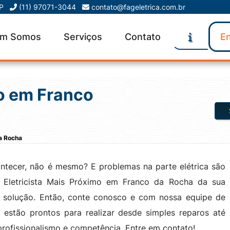
SP
(11) 97071-3044
contato@fageletrica.com.br
m Somos
Serviços
Contato
En
mo em Franco
da Rocha
tecer, não é mesmo? E problemas na parte elétrica são
o Eletricista Mais Próximo em Franco da Rocha da sua
 a solução. Então, conte conosco e com nossa equipe de
es estão prontos para realizar desde simples reparos até
rofissionalismo e competência. Entre em contato!