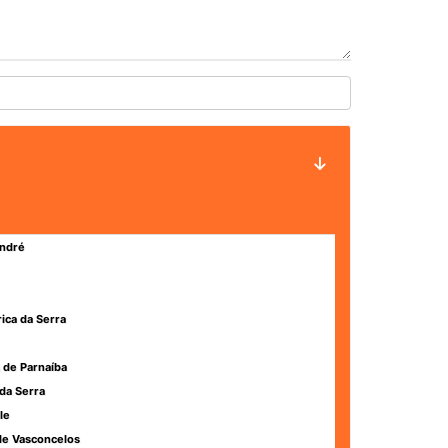
ndré
rica da Serra
 de Parnaíba
da Serra
le
de Vasconcelos