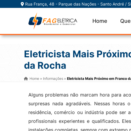
Rua França, 48 - Parque das Nações - Santo André / 
Home
Que
Eletricista Mais Próxi
da Rocha
Home
Informações
Eletricista Mais Próximo em Franco 
»
»
Alguns problemas não marcam hora para acon
surpresas nada agradáveis. Nessas horas 
residência, comércio ou indústria pode ser
profissionais experientes e qualificados. El
instalações completas, sempre com extremo p