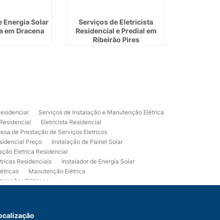
e Energia Solar
Serviços de Eletricista
Usina De 
ca em Dracena
Residencial e Predial em
Gu
Ribeirão Pires
Residencial
Serviços de Instalação e Manutenção Elétrica
 Residencial
Eletricista Residencial
esa de Prestação de Serviços Eletricos
sidencial Preço
Instalação de Painel Solar
lação Eletrica Residencial
tricas Residenciais
Instalador de Energia Solar
étricas
Manutenção Elétrica
talações Elétricas
Eletrico Predial
Projeto Eletrico Residencial
mpleta
Usina Fotovoltaica Residencial
Serviços de Eletricista Residencial e Predial
ocalização