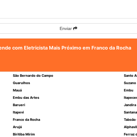
Enviar
tende com Eletricista Mais Próximo em Franco da Rocha
São Bernardo do Campo
Santo A
Guarulhos
Suzano
Mauá
Embu
Embu das Artes
Itapece
Barueri
Jandira
Itapevi
Santana
Franco da Rocha
Taboão 
Arujá
Alphavil
Biritiba Mirim
Ferraz 