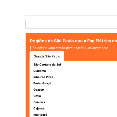
Regiões de São Paulo que a Fag Elétrica a
Selecione uma região para solicitar um orçamento
Grande São Paulo
São Caetano do Sul
Diadema
Ribeirão Pires
Embu Guaçú
Osasco
Cotia
Caierias
Cajamar
Mairiporã